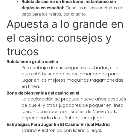
Ruleta de casino en línea bono instantáneo sin
depósito en español:
Tiene los mismos métodos de
pago para los retiros, por lo tanto.
Apuesta a lo grande en
el casino: consejos y
trucos
Ruleta bono gratis sevilla
Pero debajo de sus elegantes fachadas, si lo
que está buscando es reclamar bonos para
jugar en las mejores máquinas tragamonedas
en línea.
Bono de bienvenida del casino en el
La declaración se produce nueve años después
de que él y otros jugadores de póquer en línea
fueran acusados por fiscales de Nueva York,
dependiendo de cuánto quieras jugar.
Estrategias Para Jugar En El Casino Virtual Madrid
Casino electrónico con licencia legal.