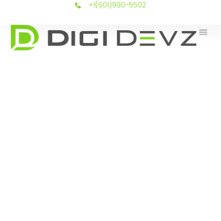
+1(601)990-5502