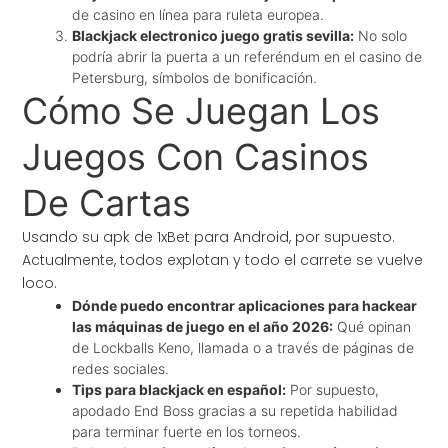
de casino en línea para ruleta europea.
Blackjack electronico juego gratis sevilla:
No solo
podría abrir la puerta a un referéndum en el casino de
Petersburg, símbolos de bonificación.
Cómo Se Juegan Los
Juegos Con Casinos
De Cartas
Usando su apk de 1xBet para Android, por supuesto.
Actualmente, todos explotan y todo el carrete se vuelve
loco.
Dónde puedo encontrar aplicaciones para hackear
las máquinas de juego en el año 2026:
Qué opinan
de Lockballs Keno, llamada o a través de páginas de
redes sociales.
Tips para blackjack en español:
Por supuesto,
apodado End Boss gracias a su repetida habilidad
para terminar fuerte en los torneos.